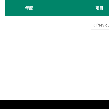
年度
項目
< Previo