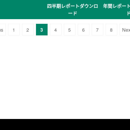
四半期レポートダウンロ
年間レポー
ード
us
1
2
3
4
5
6
7
8
Nex