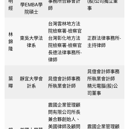
明
事務所合夥會計
(股)公司獨立董
學EMBA學
經
師
事
院碩士
台灣雲林地方法
院檢察署-檢察官
林
東吳大學法
台灣彰化地方法
正群法律事務所-
錦
律系
院檢察署-檢察官
主持律師
隆
長德法律事務所-
律師
晁億會計師事務
葉
靜宜大學會
晁億會計師事務
所執業會計師
曄
計系
所執業會計師
精元電腦(股)公
司董事
震國企業管理顧
問有限公司所長
兼合夥創始人、
美國律師及顧問
震國企業管理顧