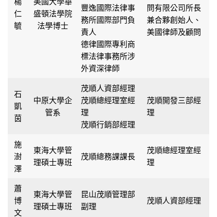
楊
美國大學華
豐逸國際法律事
問有限公司所長
仁
盛頓法學院
務所國際部門負
兼合夥創始人、
毓
法學博士
責人
美國律師及顧問
德律國際專利商
標法律事務所涉
外資深律師
茂順人資部經理
石
中原大學企
茂順總經理室經
茂順開發三部經
凱
管系
理
理
茵
茂順行銷部經理
施
東海大學管
茂順總經理室經
澍
茂順總務課課長
理碩士專班
理
澤
蕭
東海大學管
昆山茂順管理部
博
茂順人資部經理
理碩士專班
副理
文