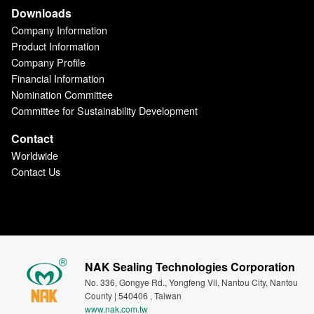
Downloads
Company Information
Product Information
Company Profile
Financial Information
Nomination Committee
Committee for Sustainability Development
Contact
Worldwide
Contact Us
NAK Sealing Technologies Corporation
No. 336, Gongye Rd., Yongfeng Vil, Nantou City, Nantou
County | 540406 , Taiwan
www.nak.com.tw