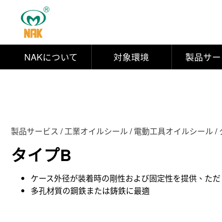
NAKについて
対象環境
製品サー
製品サービス
/
工業オイルシール
/
電動工具オイルシール
/
タイプB
ケース外径が装着時の剛性および固定性を提供、ただ
多孔材質の鋼鉄または鋳鉄に最適