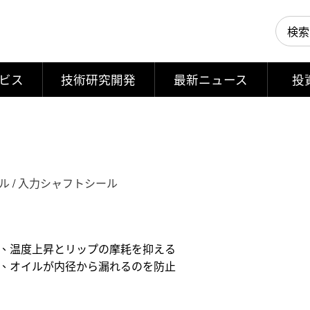
ビス
技術研究開発
最新ニュース
投
ル
/
入力シャフトシール
、温度上昇とリップの摩耗を抑える
、オイルが内径から漏れるのを防止